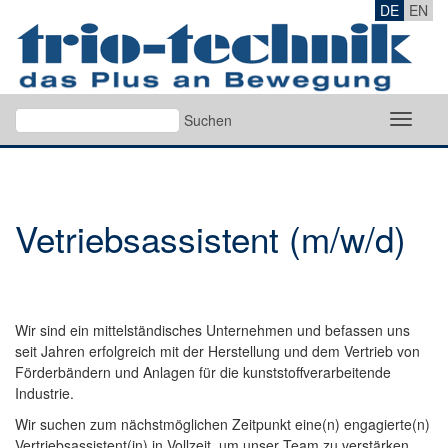
Zum
DE
EN
Hauptinhalt
springen
Suchen
Toggle
navigat
Vetriebsassistent (m/w/d)
Wir sind ein mittelständisches Unternehmen und befassen uns
seit Jahren erfolgreich mit der Herstellung und dem Vertrieb von
Förderbändern und Anlagen für die kunststoffverarbeitende
Industrie.
Wir suchen zum nächstmöglichen Zeitpunkt eine(n) engagierte(n)
Vertriebsassistent(in) in Vollzeit, um unser Team zu verstärken.